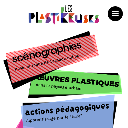
Scénographies
mise en scène de l’espace public
ŒUVRES PLASTIQUES
dans le paysage urbain
actions pédagogiques
l’apprentissage par le "faire"